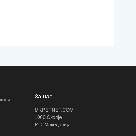
За нас
ашни
MKPETNET.COM
1000 Скопје
Р.С. Македонија