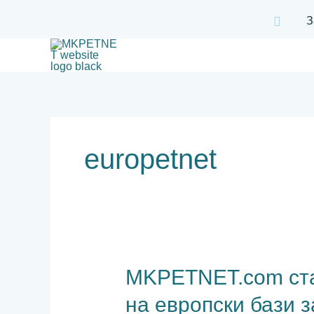
Skip
Search
З
to
content
europetnet
MKPETNET.com
MKPETNET.com ст
стана
на европски бази 
член