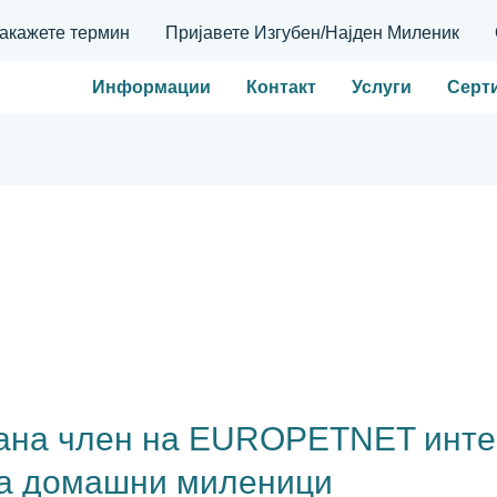
акажете термин
Пријавете Изгубен/Најден Миленик
Информации
Контакт
Услуги
Серт
ана член на EUROPETNET инте
за домашни миленици