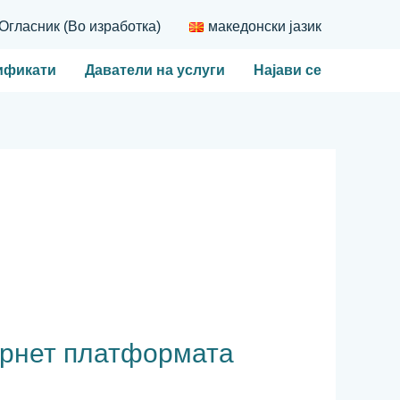
Огласник (Во изработка)
македонски јазик
ификати
Даватели на услуги
Најави се
рнет платформата