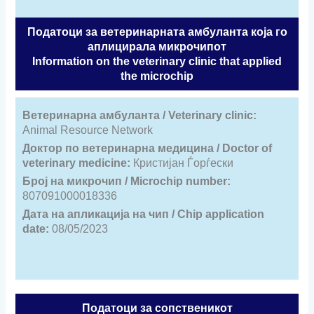
Податоци за ветеринарната амбуланта која го
аплицирала микрочипот
Information on the veterinary clinic that applied
the microchip
Ветеринарна амбуланта / Veterinary clinic:
Animal Resource Network
Доктор по ветеринарна медицина / Doctor of
veterinary medicine:
Кристијан Ѓорѓески
Број на микрочип / Microchip number:
807091000018336
Дата на апликација на чип / Chip application
date:
08/05/2023
Податоци за сопственикот