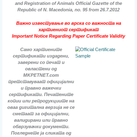
and Registration of Animals Official Gazette of the
Republic of N. Macedonia, no. 95 from 26.7.2012
Важно известување во врска со важноста на
хартиениот сертификат
Important Notice Regarding Paper Certificate Validity
Само хартиените
сертификати издадени,
заверени со печат и
овластени од
MKPETNET.com
претставуваат официјални
и правно важечки
сертификати. Печатените
копии или репродукциите на
оваа дигитална верзија не се
сметаат за официјални,
валидирани или правно
обврзувачки документи.
Погледнете ја сликата од